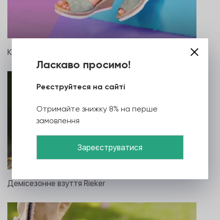
Кольорове літо від Rieker
Ласкаво просимо!
Реєструйтеся на сайті
Отримайте знижку 8% на перше
замовлення
Демісезонне взуття Rieker