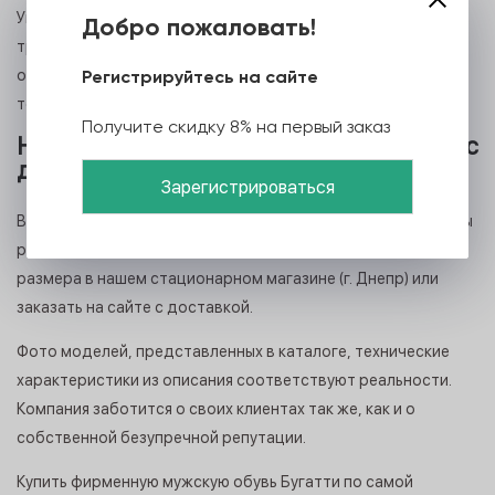
Уникальность коллекции — в адаптации под любые модные
Добро пожаловать!
тренды. За этим пристально следят дизайнеры
объединенного евробренда, которые, по сути, и задают
Регистрируйтесь на сайте
тон высокой практичной моды.
Получите скидку 8% на первый заказ
Новые коллекции обуви Bugatti в Киеве с
доставкой по Украине
Влюбленным в беспрецедентное швейцарское качество мы
рекомендуем купить обувь Бугатти актуального фасона и
размера в нашем стационарном магазине (г. Днепр) или
заказать на сайте с доставкой.
Фото моделей, представленных в каталоге, технические
характеристики из описания соответствуют реальности.
Компания заботится о своих клиентах так же, как и о
собственной безупречной репутации.
Купить фирменную мужскую обувь Бугатти по самой